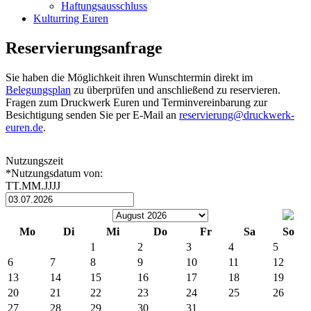
Haftungsausschluss
Kulturring Euren
Reservierungsanfrage
Sie haben die Möglichkeit ihren Wunschtermin direkt im
Belegungsplan
zu überprüfen und anschließend zu reservieren.
Fragen zum Druckwerk Euren und Terminvereinbarung zur
Besichtigung senden Sie per E-Mail an
reservierung@druckwerk-
euren.de
.
Nutzungszeit
*Nutzungsdatum von:
TT.MM.JJJJ
Mo
Di
Mi
Do
Fr
Sa
So
1
2
3
4
5
6
7
8
9
10
11
12
13
14
15
16
17
18
19
20
21
22
23
24
25
26
27
28
29
30
31