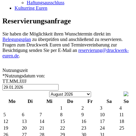
Haftungsausschluss
Kulturring Euren
Reservierungsanfrage
Sie haben die Möglichkeit ihren Wunschtermin direkt im
Belegungsplan
zu überprüfen und anschließend zu reservieren.
Fragen zum Druckwerk Euren und Terminvereinbarung zur
Besichtigung senden Sie per E-Mail an
reservierung@druckwerk-
euren.de
.
Nutzungszeit
*Nutzungsdatum von:
TT.MM.JJJJ
Mo
Di
Mi
Do
Fr
Sa
So
1
2
3
4
5
6
7
8
9
10
11
12
13
14
15
16
17
18
19
20
21
22
23
24
25
26
27
28
29
30
31