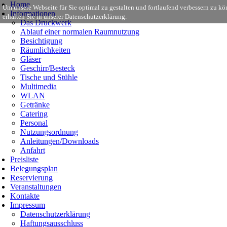
Home
Um unsere Webseite für Sie optimal zu gestalten und fortlaufend verbessern zu 
Informationen
erhalten Sie in unserer Datenschutzerklärung.
Das Druckwerk
Ablauf einer normalen Raumnutzung
Besichtigung
Räumlichkeiten
Gläser
Geschirr/Besteck
Tische und Stühle
Multimedia
WLAN
Getränke
Catering
Personal
Nutzungsordnung
Anleitungen/Downloads
Anfahrt
Preisliste
Belegungsplan
Reservierung
Veranstaltungen
Kontakte
Impressum
Datenschutzerklärung
Haftungsausschluss