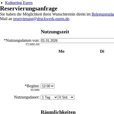
Kulturring Euren
Reservierungsanfrage
Sie haben die Möglichkeit ihren Wunschtermin direkt im
Belegungspla
Mail an
reservierung@druckwerk-euren.de
.
Nutzungszeit
*Nutzungsdatum von:
TT.MM.JJJJ
Mo
Di
5
6
12
13
19
20
26
27
*Beginn:
SS:MM
Nutzungsdauer:
Räumlichkeiten