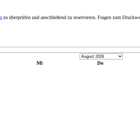
n
zu überprüfen und anschließend zu reservieren. Fragen zum Druckwe
Mi
Do
1
2
7
8
9
14
15
16
21
22
23
28
29
30