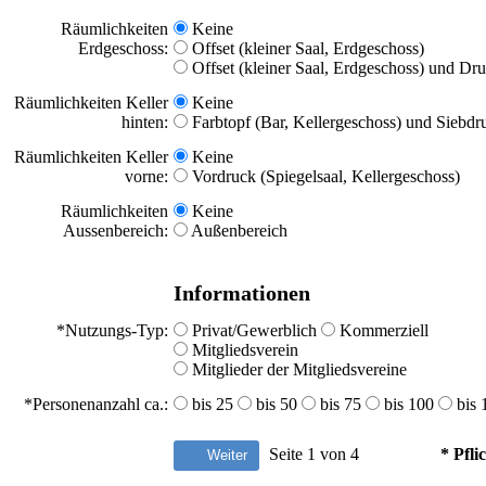
Räumlichkeiten
Keine
Erdgeschoss:
Offset (kleiner Saal, Erdgeschoss)
Offset (kleiner Saal, Erdgeschoss) und Dru
Räumlichkeiten Keller
Keine
hinten:
Farbtopf (Bar, Kellergeschoss) und Siebdru
Räumlichkeiten Keller
Keine
vorne:
Vordruck (Spiegelsaal, Kellergeschoss)
Räumlichkeiten
Keine
Aussenbereich:
Außenbereich
Informationen
*Nutzungs-Typ:
Privat/Gewerblich
Kommerziell
Mitgliedsverein
Mitglieder der Mitgliedsvereine
*Personenanzahl ca.:
bis 25
bis 50
bis 75
bis 100
bis 
Seite 1 von 4
* Pfli
Weiter