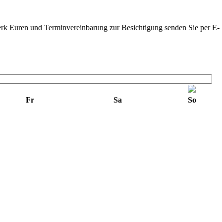
rk Euren und Terminvereinbarung zur Besichtigung senden Sie per E-
Fr
Sa
So
3
4
10
11
17
18
24
25
31