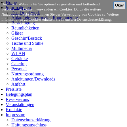
Home
Um unsere Webseite für Sie optimal zu gestalten und fortlaufend
Okay
Informationen
verbessern zu können, verwenden wir Cookies. Durch die weitere
Das Druckwerk
Nutzung der Webseite stimmen Sie der Verwendung von Cookies zu. Weitere
Ablauf einer normalen Raumnutzung
Informationen zu Cookies erhalten Sie in unserer Datenschutzerklärung.
Besichtigung
Räumlichkeiten
Gläser
Geschirr/Besteck
Tische und Stühle
Multimedia
WLAN
Getränke
Catering
Personal
Nutzungsordnung
Anleitungen/Downloads
Anfahrt
Preisliste
Belegungsplan
Reservierung
Veranstaltungen
Kontakte
Impressum
Datenschutzerklärung
Haftungsausschluss