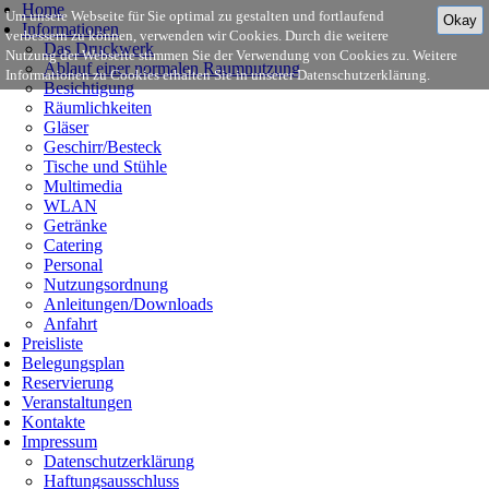
Home
Um unsere Webseite für Sie optimal zu gestalten und fortlaufend
Okay
Informationen
verbessern zu können, verwenden wir Cookies. Durch die weitere
Das Druckwerk
Nutzung der Webseite stimmen Sie der Verwendung von Cookies zu. Weitere
Ablauf einer normalen Raumnutzung
Informationen zu Cookies erhalten Sie in unserer Datenschutzerklärung.
Besichtigung
Räumlichkeiten
Gläser
Geschirr/Besteck
Tische und Stühle
Multimedia
WLAN
Getränke
Catering
Personal
Nutzungsordnung
Anleitungen/Downloads
Anfahrt
Preisliste
Belegungsplan
Reservierung
Veranstaltungen
Kontakte
Impressum
Datenschutzerklärung
Haftungsausschluss