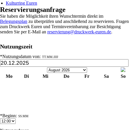
Kulturring Euren
Reservierungsanfrage
Sie haben die Möglichkeit ihren Wunschtermin direkt im
Belegungsplan
zu überprüfen und anschließend zu reservieren. Fragen
zum Druckwerk Euren und Terminvereinbarung zur Besichtigung
senden Sie per E-Mail an
reservierung@druckwerk-euren.de
.
Nutzungszeit
*Nutzungsdatum von:
TT.MM.JJJJ
Mo
Di
Mi
Do
Fr
Sa
So
1
2
3
4
5
6
7
8
9
10
11
12
13
14
15
16
17
18
19
20
21
22
23
24
25
26
27
28
29
30
31
*Beginn:
SS:MM