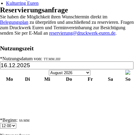
Kulturring Euren
Reservierungsanfrage
Sie haben die Möglichkeit ihren Wunschtermin direkt im
Belegungsplan
zu überprüfen und anschließend zu reservieren. Fragen
zum Druckwerk Euren und Terminvereinbarung zur Besichtigung
senden Sie per E-Mail an
reservierung@druckwerk-euren.de
.
Nutzungszeit
*Nutzungsdatum von:
TT.MM.JJJJ
Mo
Di
Mi
Do
Fr
Sa
So
1
2
3
4
5
6
7
8
9
10
11
12
13
14
15
16
17
18
19
20
21
22
23
24
25
26
27
28
29
30
31
*Beginn:
SS:MM