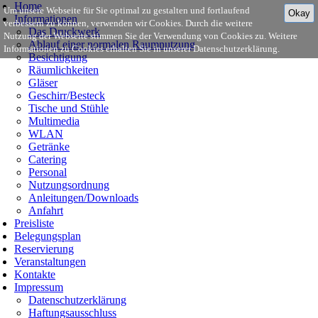
Home
Um unsere Webseite für Sie optimal zu gestalten und fortlaufend
Okay
Informationen
verbessern zu können, verwenden wir Cookies. Durch die weitere
Das Druckwerk
Nutzung der Webseite stimmen Sie der Verwendung von Cookies zu. Weitere
Ablauf einer normalen Raumnutzung
Informationen zu Cookies erhalten Sie in unserer Datenschutzerklärung.
Besichtigung
Räumlichkeiten
Gläser
Geschirr/Besteck
Tische und Stühle
Multimedia
WLAN
Getränke
Catering
Personal
Nutzungsordnung
Anleitungen/Downloads
Anfahrt
Preisliste
Belegungsplan
Reservierung
Veranstaltungen
Kontakte
Impressum
Datenschutzerklärung
Haftungsausschluss