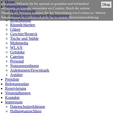
Home
Um unsere Webseite für Sie optimal zu gestalten und fortlaufend
Okay
Informationen
verbessern zu können, verwenden wir Cookies. Durch die weitere
Das Druckwerk
Nutzung der Webseite stimmen Sie der Verwendung von Cookies zu. Weitere
Ablauf einer normalen Raumnutzung
Informationen zu Cookies erhalten Sie in unserer Datenschutzerklärung.
Besichtigung
Räumlichkeiten
Gläser
Geschirr/Besteck
Tische und Stühle
Multimedia
WLAN
Getränke
Catering
Personal
Nutzungsordnung
Anleitungen/Downloads
Anfahrt
Preisliste
Belegungsplan
Reservierung
Veranstaltungen
Kontakte
Impressum
Datenschutzerklärung
Haftungsausschluss