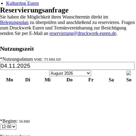
Kulturring Euren
Reservierungsanfrage
Sie haben die Möglichkeit ihren Wunschtermin direkt im
Belegungsplan
zu überprüfen und anschließend zu reservieren. Fragen
zum Druckwerk Euren und Terminvereinbarung zur Besichtigung
senden Sie per E-Mail an
reservierung@druckwerk-euren.de
.
Nutzungszeit
*Nutzungsdatum von:
TT.MM.JJJJ
Mo
Di
Mi
Do
Fr
Sa
So
1
2
3
4
5
6
7
8
9
10
11
12
13
14
15
16
17
18
19
20
21
22
23
24
25
26
27
28
29
30
*Beginn:
SS:MM