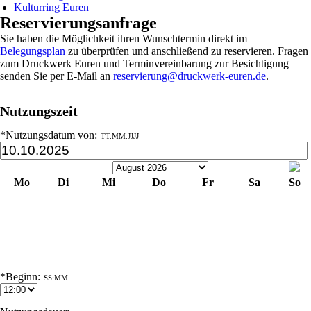
Kulturring Euren
Reservierungsanfrage
Sie haben die Möglichkeit ihren Wunschtermin direkt im
Belegungsplan
zu überprüfen und anschließend zu reservieren. Fragen
zum Druckwerk Euren und Terminvereinbarung zur Besichtigung
senden Sie per E-Mail an
reservierung@druckwerk-euren.de
.
Nutzungszeit
*Nutzungsdatum von:
TT.MM.JJJJ
Mo
Di
Mi
Do
Fr
Sa
So
1
2
3
4
5
6
7
8
9
10
11
12
13
14
15
16
17
18
19
20
21
22
23
24
25
26
27
28
29
30
31
*Beginn:
SS:MM