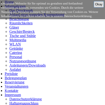
Home
Um unsere Webseite für Sie optimal zu gestalten und fortlaufend
Okay
Informationen
verbessern zu können, verwenden wir Cookies. Durch die weitere
Das Druckwerk
Nutzung der Webseite stimmen Sie der Verwendung von Cookies zu. Weitere
Ablauf einer normalen Raumnutzung
Informationen zu Cookies erhalten Sie in unserer Datenschutzerklärung.
Besichtigung
Räumlichkeiten
Gläser
Geschirr/Besteck
Tische und Stühle
Multimedia
WLAN
Getränke
Catering
Personal
Nutzungsordnung
Anleitungen/Downloads
Anfahrt
Preisliste
Belegungsplan
Reservierung
Veranstaltungen
Kontakte
Impressum
Datenschutzerklärung
Haftungsausschluss