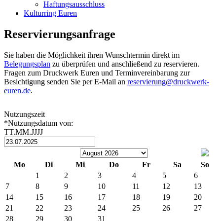
Haftungsausschluss
Kulturring Euren
Reservierungsanfrage
Sie haben die Möglichkeit ihren Wunschtermin direkt im
Belegungsplan
zu überprüfen und anschließend zu reservieren.
Fragen zum Druckwerk Euren und Terminvereinbarung zur
Besichtigung senden Sie per E-Mail an
reservierung@druckwerk-
euren.de
.
Nutzungszeit
*Nutzungsdatum von:
TT.MM.JJJJ
Mo
Di
Mi
Do
Fr
Sa
So
1
2
3
4
5
6
7
8
9
10
11
12
13
14
15
16
17
18
19
20
21
22
23
24
25
26
27
28
29
30
31