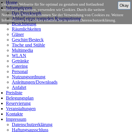
Home
Um unsere Webseite für Sie optimal zu gestalten und fortlaufend
Okay
Informationen
verbessern zu können, verwenden wir Cookies. Durch die weitere
Das Druckwerk
Nutzung der Webseite stimmen Sie der Verwendung von Cookies zu. Weitere
Ablauf einer normalen Raumnutzung
Informationen zu Cookies erhalten Sie in unserer Datenschutzerklärung.
Besichtigung
Räumlichkeiten
Gläser
Geschirr/Besteck
Tische und Stühle
Multimedia
WLAN
Getränke
Catering
Personal
Nutzungsordnung
Anleitungen/Downloads
Anfahrt
Preisliste
Belegungsplan
Reservierung
Veranstaltungen
Kontakte
Impressum
Datenschutzerklärung
Haftungsausschluss