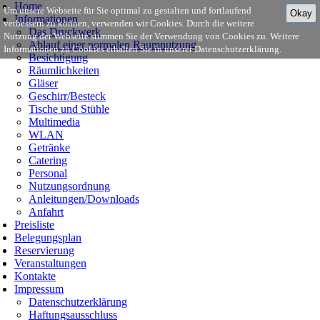
Home
Um unsere Webseite für Sie optimal zu gestalten und fortlaufend
Okay
Informationen
verbessern zu können, verwenden wir Cookies. Durch die weitere
Das Druckwerk
Nutzung der Webseite stimmen Sie der Verwendung von Cookies zu. Weitere
Ablauf einer normalen Raumnutzung
Informationen zu Cookies erhalten Sie in unserer Datenschutzerklärung.
Besichtigung
Räumlichkeiten
Gläser
Geschirr/Besteck
Tische und Stühle
Multimedia
WLAN
Getränke
Catering
Personal
Nutzungsordnung
Anleitungen/Downloads
Anfahrt
Preisliste
Belegungsplan
Reservierung
Veranstaltungen
Kontakte
Impressum
Datenschutzerklärung
Haftungsausschluss