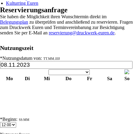
Kulturring Euren
Reservierungsanfrage
Sie haben die Möglichkeit ihren Wunschtermin direkt im
Belegungsplan
zu überprüfen und anschließend zu reservieren. Fragen
zum Druckwerk Euren und Terminvereinbarung zur Besichtigung
senden Sie per E-Mail an
reservierung@druckwerk-euren.de
.
Nutzungszeit
*Nutzungsdatum von:
TT.MM.JJJJ
Mo
Di
Mi
Do
Fr
Sa
So
1
2
3
4
5
6
7
8
9
10
11
12
13
14
15
16
17
18
19
20
21
22
23
24
25
26
27
28
29
30
*Beginn:
SS:MM