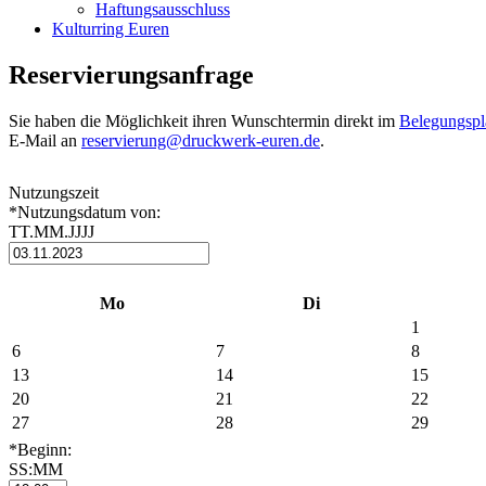
Haftungsausschluss
Kulturring Euren
Reservierungsanfrage
Sie haben die Möglichkeit ihren Wunschtermin direkt im
Belegungspl
E-Mail an
reservierung@druckwerk-euren.de
.
Nutzungszeit
*Nutzungsdatum von:
TT.MM.JJJJ
Mo
Di
1
6
7
8
13
14
15
20
21
22
27
28
29
*Beginn:
SS:MM