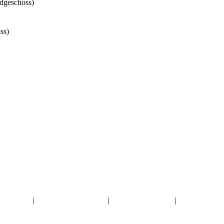
rdgeschoss)
ss)
Impressum
|
Datenschutzerklärung
|
Haftungsausschluss
|
Kontakte