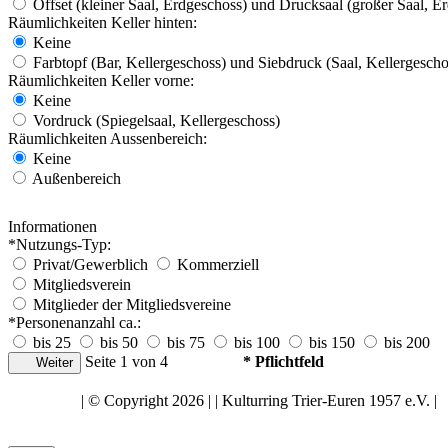
Offset (kleiner Saal, Erdgeschoss) und Drucksaal (großer Saal, E
Räumlichkeiten Keller hinten:
Keine
Farbtopf (Bar, Kellergeschoss) und Siebdruck (Saal, Kellergescho
Räumlichkeiten Keller vorne:
Keine
Vordruck (Spiegelsaal, Kellergeschoss)
Räumlichkeiten Aussenbereich:
Keine
Außenbereich
Informationen
*Nutzungs-Typ:
Privat/Gewerblich
Kommerziell
Mitgliedsverein
Mitglieder der Mitgliedsvereine
*Personenanzahl ca.:
bis 25
bis 50
bis 75
bis 100
bis 150
bis 200
Seite 1 von 4
* Pflichtfeld
Weiter
Nach oben
| © Copyright 2026 | | Kulturring Trier-Euren 1957 e.V. |