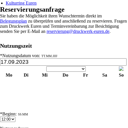
Kulturring Euren
Reservierungsanfrage
Sie haben die Möglichkeit ihren Wunschtermin direkt im
Belegungsplan
zu überprüfen und anschließend zu reservieren. Fragen
zum Druckwerk Euren und Terminvereinbarung zur Besichtigung
senden Sie per E-Mail an
reservierung@druckwerk-euren.de
.
Nutzungszeit
*Nutzungsdatum von:
TT.MM.JJJJ
Mo
Di
Mi
Do
Fr
Sa
So
1
2
3
4
5
6
7
8
9
10
11
12
13
14
15
16
17
18
19
20
21
22
23
24
25
26
27
28
29
30
*Beginn:
SS:MM