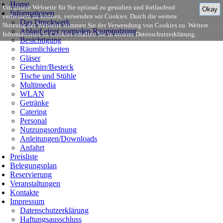
Home
Um unsere Webseite für Sie optimal zu gestalten und fortlaufend
Okay
Informationen
verbessern zu können, verwenden wir Cookies. Durch die weitere
Das Druckwerk
Nutzung der Webseite stimmen Sie der Verwendung von Cookies zu. Weitere
Ablauf einer normalen Raumnutzung
Informationen zu Cookies erhalten Sie in unserer Datenschutzerklärung.
Besichtigung
Räumlichkeiten
Gläser
Geschirr/Besteck
Tische und Stühle
Multimedia
WLAN
Getränke
Catering
Personal
Nutzungsordnung
Anleitungen/Downloads
Anfahrt
Preisliste
Belegungsplan
Reservierung
Veranstaltungen
Kontakte
Impressum
Datenschutzerklärung
Haftungsausschluss