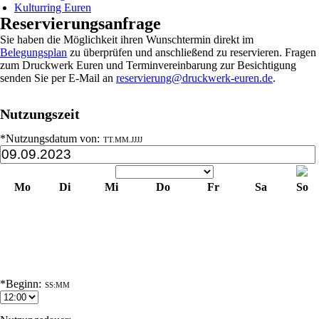
Kulturring Euren
Reservierungsanfrage
Sie haben die Möglichkeit ihren Wunschtermin direkt im
Belegungsplan
zu überprüfen und anschließend zu reservieren. Fragen
zum Druckwerk Euren und Terminvereinbarung zur Besichtigung
senden Sie per E-Mail an
reservierung@druckwerk-euren.de
.
Nutzungszeit
*Nutzungsdatum von:
TT.MM.JJJJ
Mo
Di
Mi
Do
Fr
Sa
So
1
2
3
4
5
6
7
8
9
10
11
12
13
14
15
16
17
18
19
20
21
22
23
24
25
26
27
28
29
30
*Beginn:
SS:MM