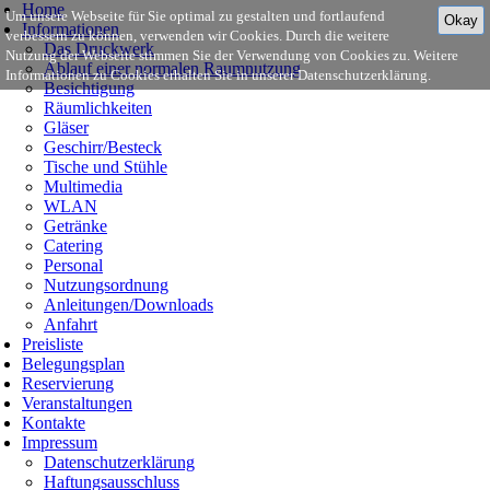
Home
Um unsere Webseite für Sie optimal zu gestalten und fortlaufend
Okay
Informationen
verbessern zu können, verwenden wir Cookies. Durch die weitere
Das Druckwerk
Nutzung der Webseite stimmen Sie der Verwendung von Cookies zu. Weitere
Ablauf einer normalen Raumnutzung
Informationen zu Cookies erhalten Sie in unserer Datenschutzerklärung.
Besichtigung
Räumlichkeiten
Gläser
Geschirr/Besteck
Tische und Stühle
Multimedia
WLAN
Getränke
Catering
Personal
Nutzungsordnung
Anleitungen/Downloads
Anfahrt
Preisliste
Belegungsplan
Reservierung
Veranstaltungen
Kontakte
Impressum
Datenschutzerklärung
Haftungsausschluss